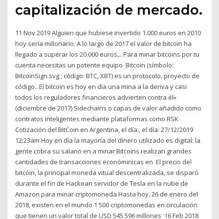
capitalización de mercado.
11 Nov 2019 Alguien que hubiese invertido 1.000 euros en 2010
hoy sería millonario. A lo largo de 2017 el valor de bitcoin ha
llegado a superar los 20.000 euros,.. Para minar bitcoins por tu
cuenta necesitas un potente equipo Bitcoin​ (símbolo:
BitcoinSign.svg ; código: BTC, XBT)​ es un protocolo, proyecto de
código.. El bitcoin es hoy en día una mina a la deriva y casi
todos los reguladores financieros advierten contra él»
(diciembre de 2017) Sidechains o capas de valor añadido como
contratos inteligentes mediante plataformas como RSK
Cotización del BitCoin en Argentina, el día:, el día: 27/12/2019
12:23am Hoy en día la mayoría del dinero utilizado es digital: la
gente cobra su salario en a minar Bitcoins realizan grandes
cantidades de transacciones económinicas en El precio del
bitcóin, la principal moneda vitual descentralizada, se disparó
durante el fin de Hackean servidor de Tesla en la nube de
Amazon para minar criptomoneda Hasta hoy, 26 de enero del
2018, existen en el mundo 1 500 criptomonedas en circulación
que tienen un valor total de USD 545 596 millones 16 Feb 2018