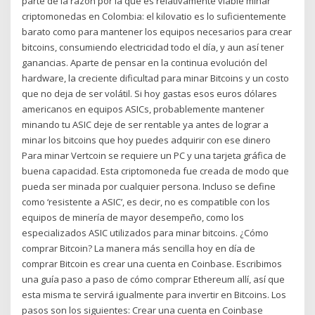
parte de la razón por la que es relativamente viable minar
criptomonedas en Colombia: el kilovatio es lo suficientemente
barato como para mantener los equipos necesarios para crear
bitcoins, consumiendo electricidad todo el día, y aun así tener
ganancias. Aparte de pensar en la continua evolución del
hardware, la creciente dificultad para minar Bitcoins y un costo
que no deja de ser volátil. Si hoy gastas esos euros dólares
americanos en equipos ASICs, probablemente mantener
minando tu ASIC deje de ser rentable ya antes de lograr a
minar los bitcoins que hoy puedes adquirir con ese dinero
Para minar Vertcoin se requiere un PC y una tarjeta gráfica de
buena capacidad. Esta criptomoneda fue creada de modo que
pueda ser minada por cualquier persona. Incluso se define
como ‘resistente a ASIC’, es decir, no es compatible con los
equipos de minería de mayor desempeño, como los
especializados ASIC utilizados para minar bitcoins. ¿Cómo
comprar Bitcoin? La manera más sencilla hoy en día de
comprar Bitcoin es crear una cuenta en Coinbase. Escribimos
una guía paso a paso de cómo comprar Ethereum allí, así que
esta misma te servirá igualmente para invertir en Bitcoins. Los
pasos son los siguientes: Crear una cuenta en Coinbase