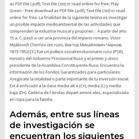
as PDF File (.pdf), Text File (.txt) or read online for free. Play
Green - Free download as PDF File (.pdf), Text File (.txt) or read
online for free. La finalidad de la siguiente tesina es investigar
un posible impacto medioambiental de las actividades que
comprenden la industria musical y proponer… A partir del año
15 a. C. pasó a ser una provincia del Imperio romano. Víctor
Mijáilovich Chernov (en ruso, Виктор Михайлович Чернов,
1873-1952) [3 ] fue un político socialrevolucionario ruso (PSR),
ministro del Gobierno Provisional Ruso y el primer y único
presidente de la Asamblea Constituyente Rusa. Encuentra la
información de los Fondos Garantizados para particulares.
Asegúrate la totalidad o parte importante de tu inversión inicial.
Est á enfocado a la clase media alt a (C+), media (C) y media
baja (D+). Cadena de t iendas depart ament ales, especializada
en ropa para la familia.
Además, entre sus líneas
de investigación se
encuentran los siguientes